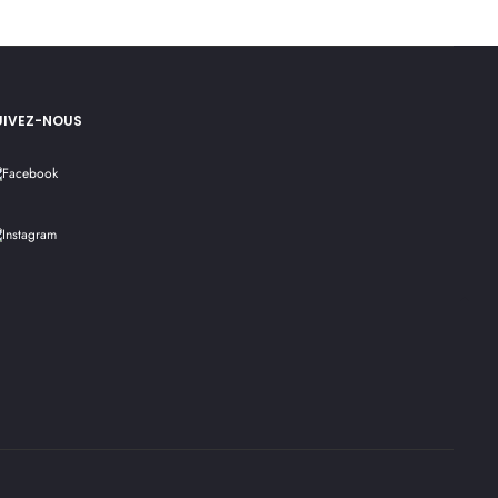
UIVEZ-NOUS
Go
to
top