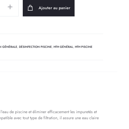
Ajouter au panier
N GÉNÉRALE
,
DÉSINFECTION PISCINE
,
HTH GÉNÉRAL
,
HTH PISCINE
’eau de piscine et éliminer efficacement les impuretés et
tible avec tout type de filtration, il assure une eau claire