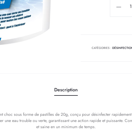
quantité
de
HTH
Minitab
Shock
Pastilles
CATÉGORIES :
DÉSINFECTIO
(20g)
5KG
Description
nt choc sous forme de pastilles de 20g, conçu pour désinfecter rapidement l
r une eau trouble ou verte, garantissant une action rapide et puissante. Compa
et saine en un minimum de temps.