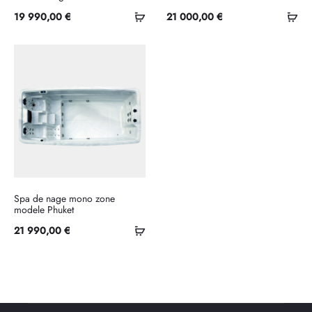
Ajouter
Ajo
19 990,00
€
21 000,00
€
au
au
panier
pan
Spa de nage mono zone
modele Phuket
Sélectionner
21 990,00
€
les
options