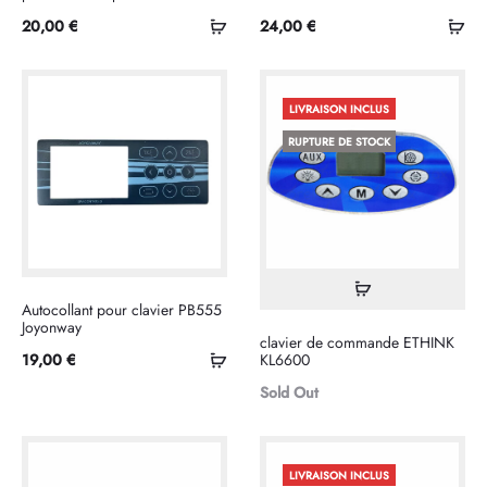
Ajouter
Ajo
20,00
€
24,00
€
au
au
panier
pan
LIVRAISON INCLUS
RUPTURE DE STOCK
Lire
Autocollant pour clavier PB555
la
Joyonway
clavier de commande ETHINK
suite
Ajouter
19,00
€
KL6600
au
Sold Out
panier
LIVRAISON INCLUS