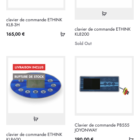
Lire
clavier de commande ETHINK
la
KL8-3H
clavier de commande ETHINK
suite
Ajouter
165,00
€
KL8200
au
Sold Out
panier
LIVRAISON INCLUS
RUPTURE DE STOCK
Lire
Clavier de commande PB555
la
JOYONWAY
clavier de commande ETHINK
suite
Ajo
KL8600
190,00
€