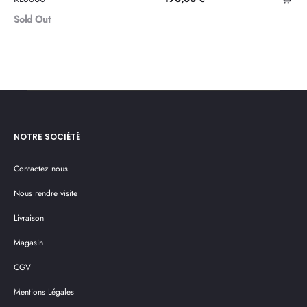
au
Sold Out
pan
NOTRE SOCIÉTÉ
Contactez nous
Nous rendre visite
Livraison
Magasin
CGV
Mentions Légales