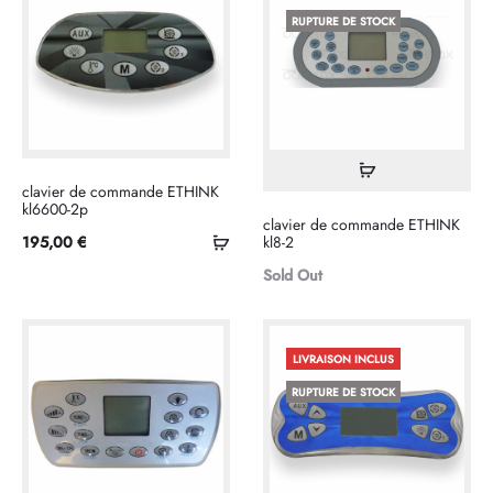
RUPTURE DE STOCK
Lire
clavier de commande ETHINK
la
kl6600-2p
clavier de commande ETHINK
suite
Ajouter
195,00
€
kl8-2
au
Sold Out
panier
LIVRAISON INCLUS
RUPTURE DE STOCK