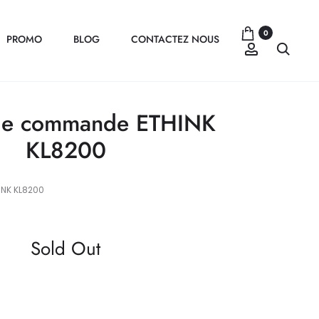
0
PROMO
BLOG
CONTACTEZ NOUS
Compte
Recher
 de commande ETHINK
KL8200
NK KL8200
Sold Out