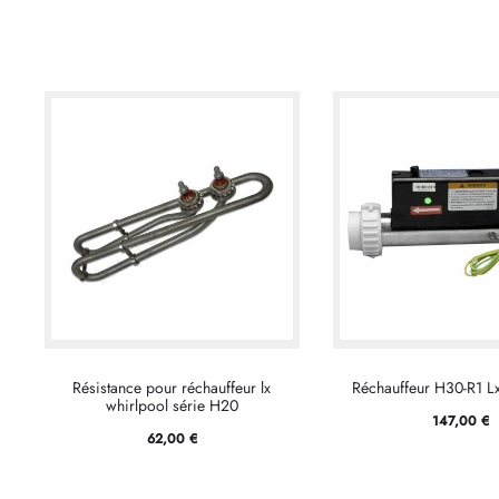
Résistance pour réchauffeur lx
Réchauffeur H30-R1 Lx
whirlpool série H20
147,00
€
62,00
€