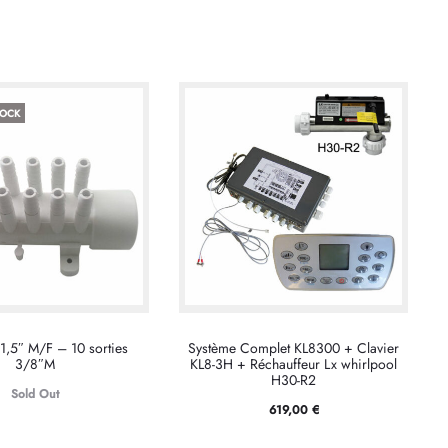
TOCK
1,5″ M/F – 10 sorties
Système Complet KL8300 + Clavier
3/8″M
KL8-3H + Réchauffeur Lx whirlpool
H30-R2
Sold Out
619,00
€