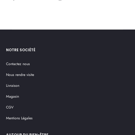
au
au
pan
panier
NOTRE SOCIÉTÉ
Contactez nous
Nous rendre visite
Livraison
Magasin
CGV
Mentions Légales
AUTOUR DU BIEN-ÊTRE