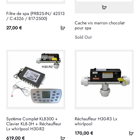
Lire
Filtre de spa (PRB25-IN/ 42513
la
/ C-4326 / 817-2500)
Cache vis marron chocolat
suite
Ajouter
27,00
€
pour spa
au
Sold Out
panier
Système Complet KL8300 +
Réchauffeur H30-R3 Lx
Clavier KL8-3H + Réchauffeur
whirlpool
Lx whirlpool H30-R2
Ajo
170,00
€
Ajouter
619,00
€