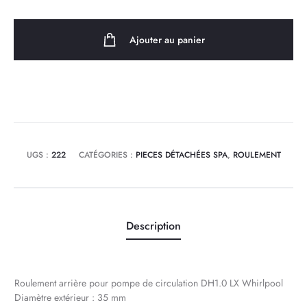
Roulement
arriere
Ajouter au panier
pour
pompe
de
circulation
DH1.0
LX
UGS :
222
CATÉGORIES :
PIECES DÉTACHÉES SPA
,
ROULEMENT
Whirlpool
Description
Roulement arrière pour pompe de circulation DH1.0 LX Whirlpool
Diamètre extérieur : 35 mm