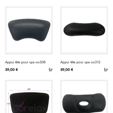
opt
Appui tête pour spa oo308
Appui tête pour spa oo312
Ajouter
Sél
39,00
€
59,00
€
au
les
panier
opt