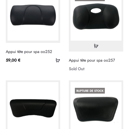
Lire
Appui tête pour spa oo252
la
Sélectionner
59,00
€
Appui tête pour spa oo257
suite
les
Sold Out
options
RUPTURE DE STOCK