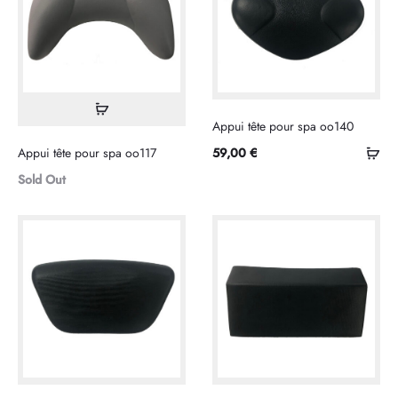
Lire
Appui tête pour spa oo140
la
Sél
Appui tête pour spa oo117
59,00
€
suite
les
Sold Out
opt