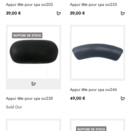
Appui tête pour spa oo203
Appui tête pour spa oo235
Sélectionner
Sél
39,00
€
59,00
€
les
les
options
opt
RUPTURE DE STOCK
Lire
Appui tête pour spa oo246
la
Sél
Appui tête pour spa oo238
49,00
€
suite
les
Sold Out
opt
RUPTURE DE STOCK