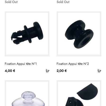
Sold Out
Sold Out
Fixation Appui tête N°1
Fixation Appui tête N°2
Ajouter
Ajo
4,00
€
2,00
€
au
au
panier
pan