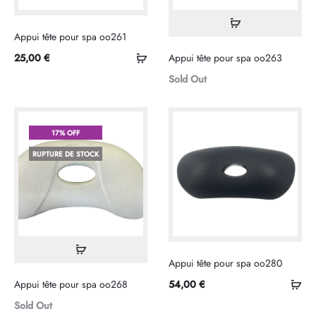
Lire
Appui tête pour spa oo261
la
Sélectionner
25,00
€
Appui tête pour spa oo263
suite
les
Sold Out
options
17% OFF
RUPTURE DE STOCK
Lire
Appui tête pour spa oo280
la
Sél
Appui tête pour spa oo268
54,00
€
suite
les
Sold Out