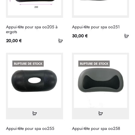
Appui-tête pour spa oo205 à
Appui-tête pour spa oo251
ergots
Sél
30,00
€
Sélectionner
20,00
€
les
les
opt
options
RUPTURE DE STOCK
RUPTURE DE STOCK
Lire
Lire
la
la
Appui-tête pour spa oo255
Appui-tête pour spa oo258
suite
suite