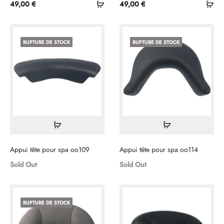
Sélectionner
Sél
49,00
€
49,00
€
les
les
options
opt
RUPTURE DE STOCK
RUPTURE DE STOCK
Lire
Lire
la
la
Appui tête pour spa oo109
Appui tête pour spa oo114
suite
suite
Sold Out
Sold Out
RUPTURE DE STOCK