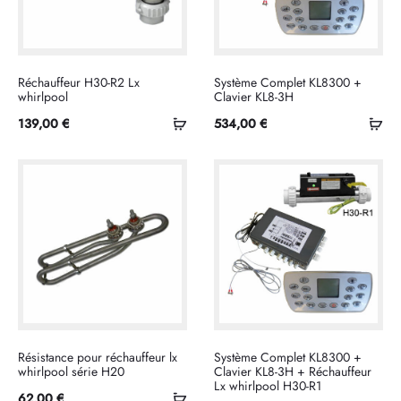
Réchauffeur H30-R2 Lx
Système Complet KL8300 +
whirlpool
Clavier KL8-3H
Ajouter
Ajo
139,00
€
534,00
€
au
au
panier
pan
Résistance pour réchauffeur lx
Système Complet KL8300 +
whirlpool série H20
Clavier KL8-3H + Réchauffeur
Lx whirlpool H30-R1
Ajouter
62,00
€