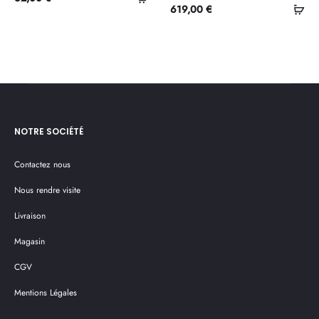
Ajo
619,00
€
au
au
panier
pan
NOTRE SOCIÉTÉ
Contactez nous
Nous rendre visite
Livraison
Magasin
CGV
Mentions Légales