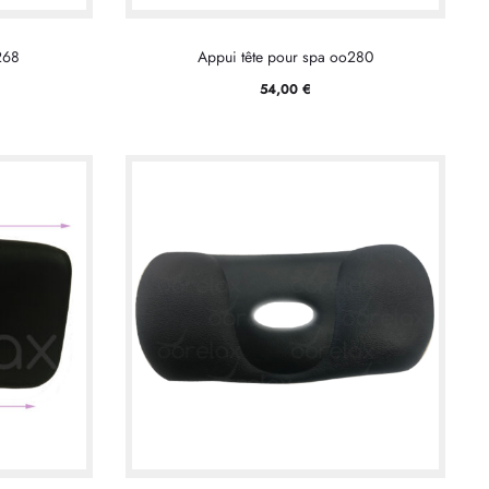
268
Appui tête pour spa oo280
54,00
€