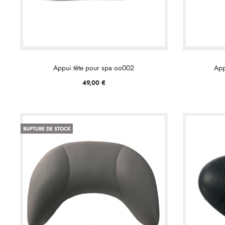
Appui tête pour spa oo002
App
49,00
€
RUPTURE DE STOCK