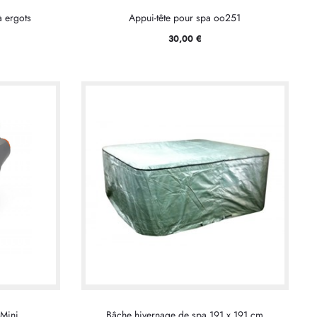
à ergots
Appui-tête pour spa oo251
30,00
€
 Mini
Bâche hivernage de spa 191 x 191 cm