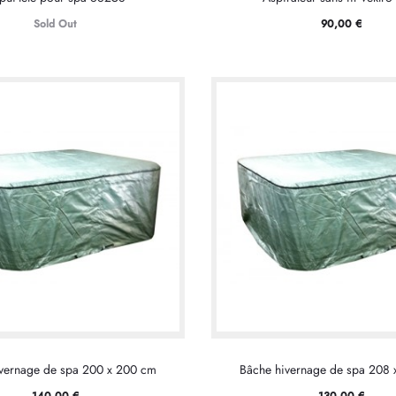
Sold Out
90,00
€
vernage de spa 200 x 200 cm
Bâche hivernage de spa 208
140,00
€
130,00
€