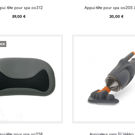
pui tête pour spa oo312
Appui-tête pour spa oo205 
59,00
€
20,00
€
OCK
pui-tête pour spa oo258
Aspirateur sans fil Vektro