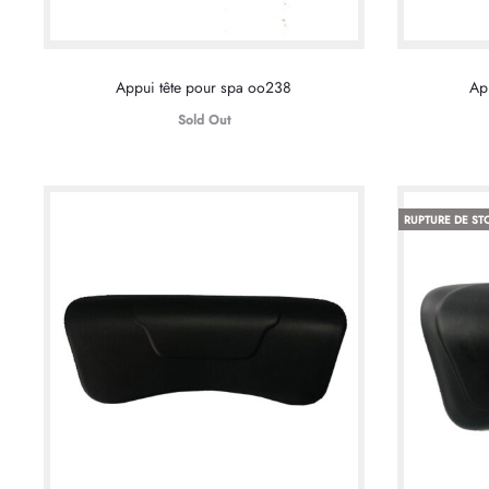
Appui tête pour spa oo238
Ap
Sold Out
RUPTURE DE ST