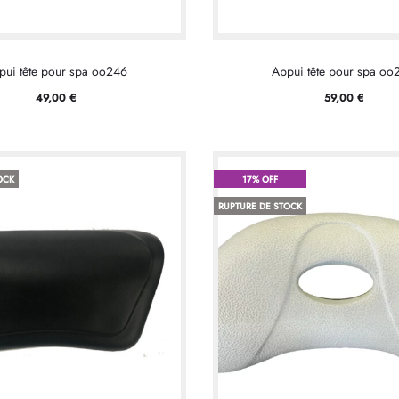
pui tête pour spa oo246
Appui tête pour spa oo
49,00
€
59,00
€
OCK
17% OFF
RUPTURE DE STOCK