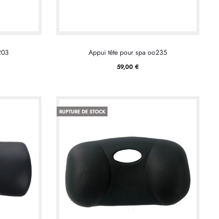
203
Appui tête pour spa oo235
59,00
€
RUPTURE DE STOCK