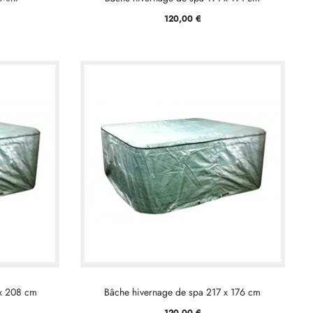
120,00
€
 x 208 cm
Bâche hivernage de spa 217 x 176 cm
120,00
€