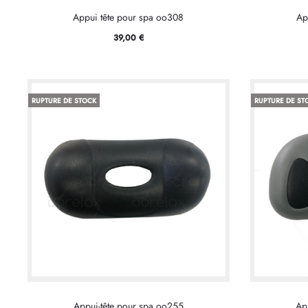
Appui tête pour spa oo308
Ap
39,00
€
RUPTURE DE STOCK
RUPTURE DE ST
Appui-tête pour spa oo255
Ap