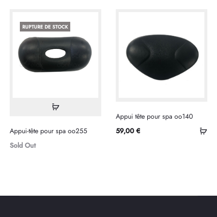
au
au
panier
pan
RUPTURE DE STOCK
Lire
Appui tête pour spa oo140
la
Sél
Appui-tête pour spa oo255
59,00
€
suite
les
Sold Out
opt