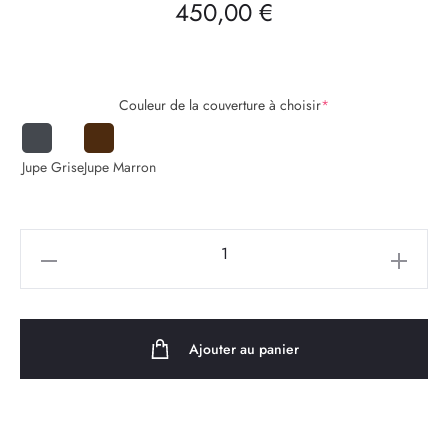
450,00
€
Couleur de la couverture à choisir
*
Jupe Grise
Jupe Marron
quantité
de
Couverture
isolante
Ajouter au panier
de
spa
200
x