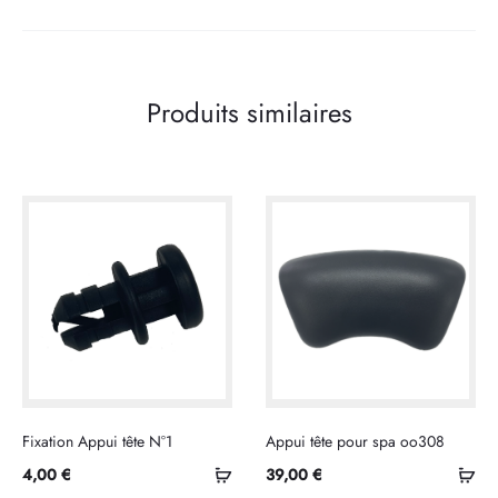
Produits similaires
Fixation Appui tête N°1
Appui tête pour spa oo308
Ajouter
Ajo
4,00
€
39,00
€