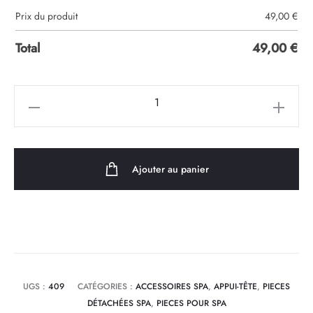
Prix du produit
49,00
€
Total
49,00
€
quantité
de
Appui
tête
Ajouter au panier
pour
spa
oo002
UGS :
409
CATÉGORIES :
ACCESSOIRES SPA
,
APPUI-TÊTE
,
PIECES
DÉTACHÉES SPA
,
PIECES POUR SPA