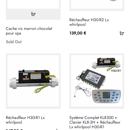
Lire
Réchauffeur H30-R2 Lx
la
whirlpool
Cache vis marron chocolat
suite
Ajo
pour spa
139,00
€
au
Sold Out
pan
Réchauffeur H30-R1 Lx
Système Complet KL8300 +
whirlpool
Clavier KL8-3H + Réchauffeur
Lx whirlpool H30-R1