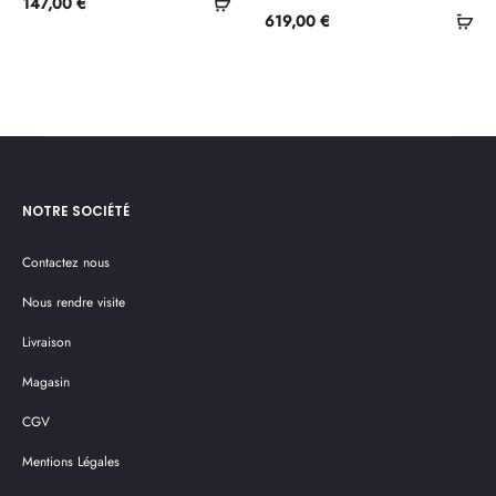
Ajouter
147,00
€
Ajo
619,00
€
au
au
panier
pan
NOTRE SOCIÉTÉ
Contactez nous
Nous rendre visite
Livraison
Magasin
CGV
Mentions Légales