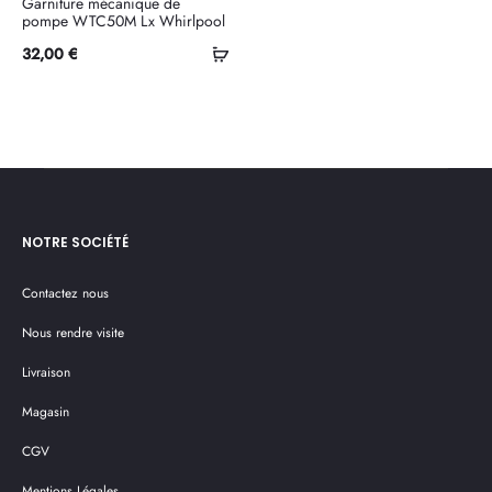
Garniture mécanique de
pompe WTC50M Lx Whirlpool
Ajouter
32,00
€
au
panier
NOTRE SOCIÉTÉ
Contactez nous
Nous rendre visite
Livraison
Magasin
CGV
Mentions Légales