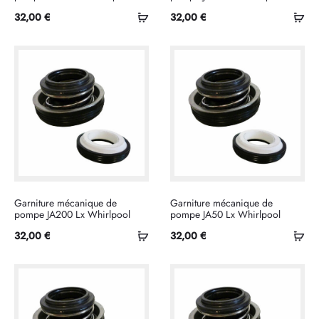
Ajouter
Ajo
32,00
€
32,00
€
au
au
panier
pan
Garniture mécanique de
Garniture mécanique de
pompe JA200 Lx Whirlpool
pompe JA50 Lx Whirlpool
Ajouter
Ajo
32,00
€
32,00
€
au
au
panier
pan