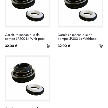
Garniture mécanique de
Garniture mécanique de
pompe LP200 Lx Whirlpool
pompe LP300 Lx Whirlpool
Ajouter
Ajo
32,00
€
32,00
€
au
au
panier
pan