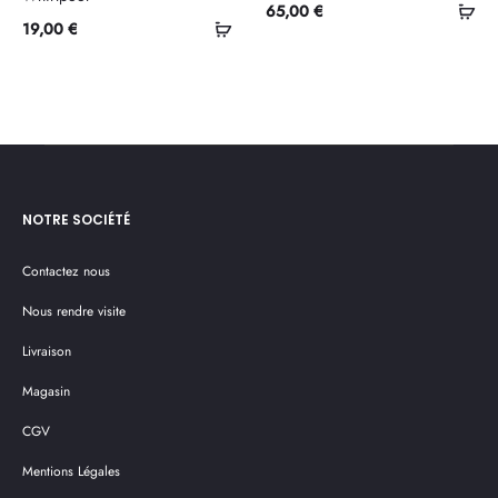
Ajo
65,00
€
Ajouter
19,00
€
au
au
pan
panier
NOTRE SOCIÉTÉ
Contactez nous
Nous rendre visite
Livraison
Magasin
CGV
Mentions Légales