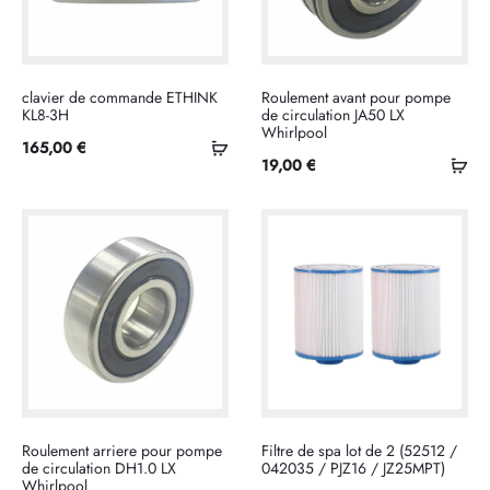
clavier de commande ETHINK
Roulement avant pour pompe
KL8-3H
de circulation JA50 LX
Whirlpool
Ajouter
165,00
€
Ajo
19,00
€
au
au
panier
pan
Roulement arriere pour pompe
Filtre de spa lot de 2 (52512 /
de circulation DH1.0 LX
042035 / PJZ16 / JZ25MPT)
Whirlpool