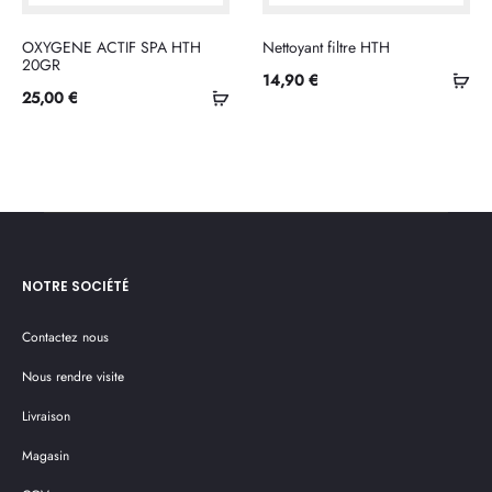
OXYGENE ACTIF SPA HTH
Nettoyant filtre HTH
20GR
Ajo
14,90
€
Ajouter
25,00
€
au
au
pan
panier
NOTRE SOCIÉTÉ
Contactez nous
Nous rendre visite
Livraison
Magasin