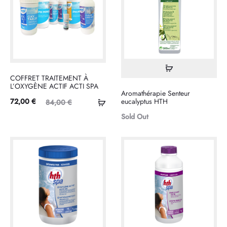
Lire
COFFRET TRAITEMENT À
la
L’OXYGÈNE ACTIF ACTI SPA
Aromathérapie Senteur
suite
Le
Le
Ajouter
72,00
€
eucalyptus HTH
84,00
€
prix
prix
au
Sold Out
tuel
initial
panier
est :
était :
00 €.
84,00 €.