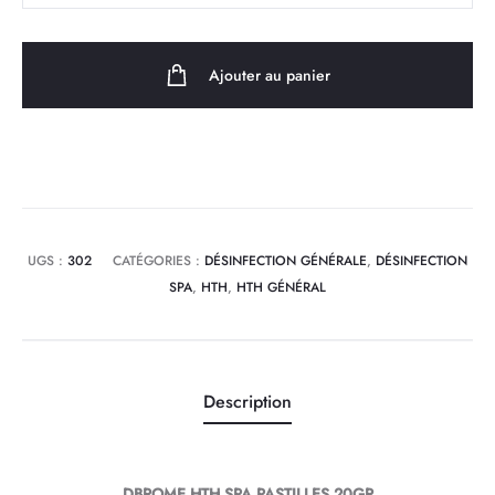
BROME
HTH
Ajouter au panier
SPA
PASTILLES
20GR
UGS :
302
CATÉGORIES :
DÉSINFECTION GÉNÉRALE
,
DÉSINFECTION
SPA
,
HTH
,
HTH GÉNÉRAL
Description
DBROME HTH SPA PASTILLES 20GR