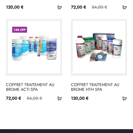
Ajouter
Ajo
Le
Le
120,00
€
72,00
€
84,00
€
au
au
prix
prix
panier
pan
actuel
initial
14% OFF
est :
était :
72,00 €.
84,00 €.
COFFRET TRAITEMENT AU
COFFRET TRAITEMENT AU
BROME ACTI SPA
BROME HTH SPA
Ajouter
Ajo
Le
Le
72,00
€
84,00
€
120,00
€
au
au
prix
prix
panier
pan
tuel
initial
est :
était :