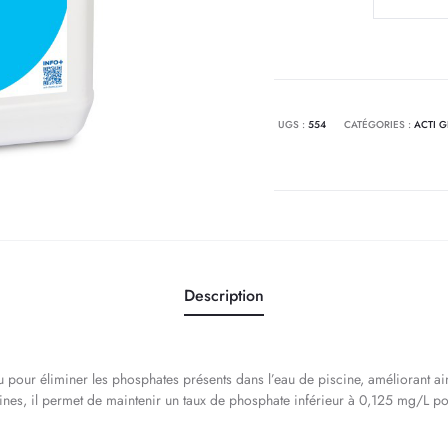
de
ACTI
Seaklear
Déphosph
5L
UGS :
554
CATÉGORIES :
ACTI 
Description
 pour éliminer les phosphates présents dans l’eau de piscine, améliorant ainsi
nes, il permet de maintenir un taux de phosphate inférieur à 0,125 mg/L pou