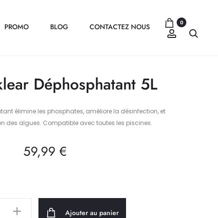
0
PROMO
BLOG
CONTACTEZ NOUS
Compte
Recher
lear Déphosphatant 5L
nt élimine les phosphates, améliore la désinfection, et
tion des algues. Compatible avec toutes les piscines.
59,99
€
Ajouter au panier