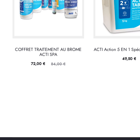
COFFRET TRAITEMENT AU BROME
ACTI Action 5 EN 1 Spéc
ACTI SPA
49,50
€
Le
Le
72,00
€
84,00
€
prix
prix
actuel
initial
est :
était :
72,00 €.
84,00 €.