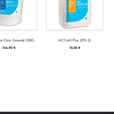
re Choc Granulé 25KG
ACTI pH Plus 30% 5L
164,90
€
15,50
€