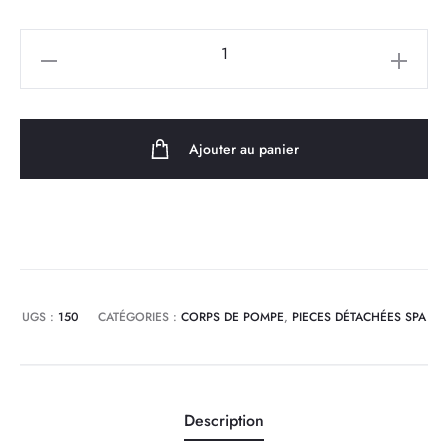
quantité
de
Arrière
de
Ajouter au panier
Corps
de
pompe
LP300
Lx
Whirlpool
UGS :
150
CATÉGORIES :
CORPS DE POMPE
,
PIECES DÉTACHÉES SPA
Description