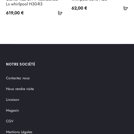
Lx whirlpool H30-R3
Ajo
62,00
€
Ajouter
619,00
€
au
au
pan
panier
NOTRE SOCIÉTÉ
Contactez nous
Nous rendre visite
Livraison
Magasin
CGV
Mentions Légales