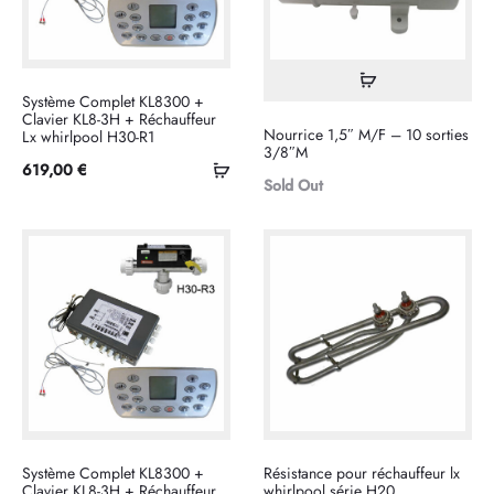
Lire
Système Complet KL8300 +
la
Clavier KL8-3H + Réchauffeur
Nourrice 1,5″ M/F – 10 sorties
Lx whirlpool H30-R1
suite
3/8″M
Ajouter
619,00
€
Sold Out
au
panier
Système Complet KL8300 +
Résistance pour réchauffeur lx
Clavier KL8-3H + Réchauffeur
whirlpool série H20