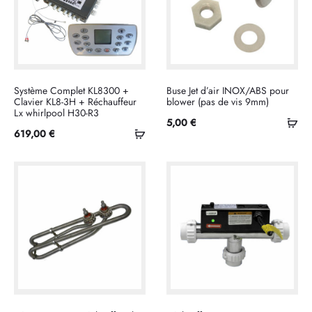
Système Complet KL8300 +
Buse Jet d’air INOX/ABS pour
Clavier KL8-3H + Réchauffeur
blower (pas de vis 9mm)
Lx whirlpool H30-R3
Ajo
5,00
€
Ajouter
619,00
€
au
au
pan
panier