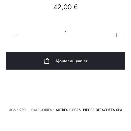
42,00
€
quantité
de
Boîtier
de
Ajouter au panier
condensateur
pour
pompe
JA50
LX
Whirlpool
UGS :
230
CATÉGORIES :
AUTRES PIECES
,
PIECES DÉTACHÉES SPA