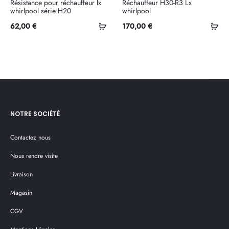
Résistance pour réchauffeur lx
Réchauffeur H30-R3 Lx
whirlpool série H20
whirlpool
Ajouter
Ajo
62,00
€
170,00
€
au
au
panier
pan
NOTRE SOCIÉTÉ
Contactez nous
Nous rendre visite
Livraison
Magasin
CGV