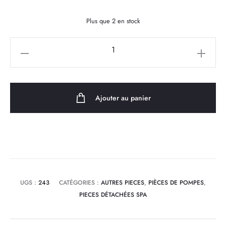
Plus que 2 en stock
quantité
de
Condensateur
pour
Ajouter au panier
pompe
JA
200
LX
Whirlpool
UGS :
243
CATÉGORIES :
AUTRES PIECES
,
PIÈCES DE POMPES
,
PIECES DÉTACHÉES SPA