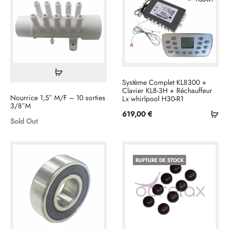
Lire
Système Complet KL8300 +
la
Clavier KL8-3H + Réchauffeur
Nourrice 1,5″ M/F – 10 sorties
Lx whirlpool H30-R1
suite
3/8″M
Ajo
619,00
€
Sold Out
au
pan
RUPTURE DE STOCK