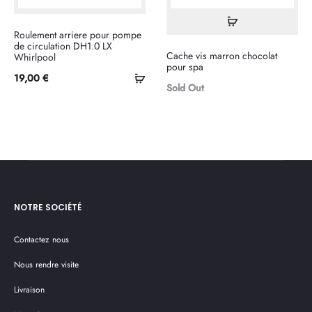
Lire
Roulement arriere pour pompe
la
de circulation DH1.0 LX
Cache vis marron chocolat
Whirlpool
suite
pour spa
Ajouter
19,00
€
Sold Out
au
panier
NOTRE SOCIÉTÉ
Contactez nous
Nous rendre visite
Livraison