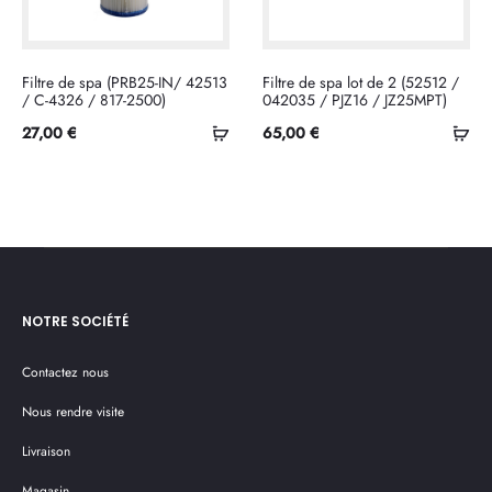
Filtre de spa (PRB25-IN/ 42513
Filtre de spa lot de 2 (52512 /
/ C-4326 / 817-2500)
042035 / PJZ16 / JZ25MPT)
Ajouter
Ajo
27,00
€
65,00
€
au
au
panier
pan
NOTRE SOCIÉTÉ
Contactez nous
Nous rendre visite
Livraison
Magasin