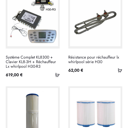
Système Complet KL8300 +
Résistance pour réchauffeur lx
Clavier KL8-3H + Réchauffeur
whirlpool série H30
Lx whirlpool H30-R3
Ajo
62,00
€
Ajouter
619,00
€
au
au
pan
panier