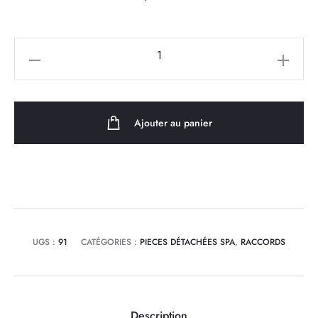
quantité
de
Coude
90°
Ajouter au panier
en
2"
tuyauterie
de
spa
M/F
UGS :
91
CATÉGORIES :
PIECES DÉTACHÉES SPA
,
RACCORDS
Description