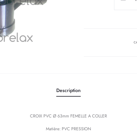
de
Croix
PVC
Ø
63mm
C
F
Pression
à
Coller
-
Description
Raccord
Piscine
Arrosage
CROIX PVC Ø 63mm FEMELLE A COLLER
Matière: PVC PRESSION