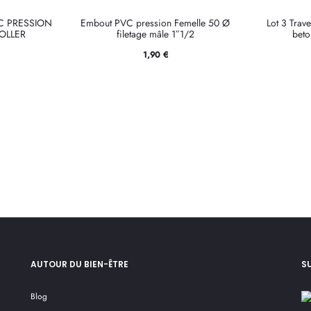
C PRESSION
Embout PVC pression Femelle 50 Ø
Lot 3 Trav
OLLER
filetage mâle 1″1/2
beto
1,90
€
AUTOUR DU BIEN-ÊTRE
S
Blog