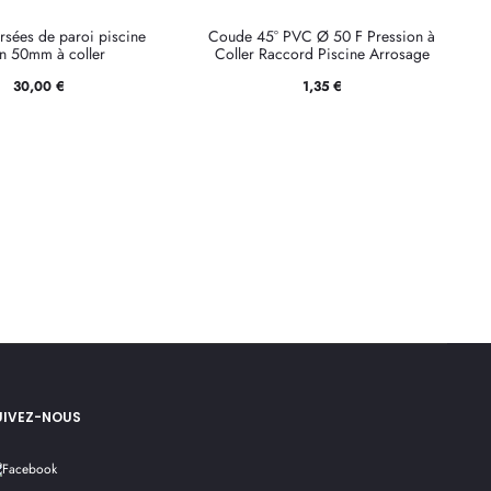
ersées de paroi piscine
Coude 45° PVC Ø 50 F Pression à
n 50mm à coller
Coller Raccord Piscine Arrosage
30,00
€
1,35
€
UIVEZ-NOUS