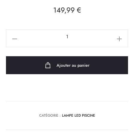
149,99
€
quantité
de
Lampe
EASYLED-
Ajouter au panier
EVO
6
LEDS
BLANCHE
CATÉGORIE :
LAMPE LED PISCINE