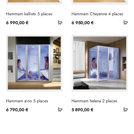
Hammam kallisto 5 places
Hammam Cheyenne 4 places
Ajouter
Ajo
6 990,00
€
6 950,00
€
au
au
panier
pan
Hammam aino 5 places
Hammam helena 2 places
Ajouter
Ajo
6 790,00
€
5 890,00
€
au
au
panier
pan