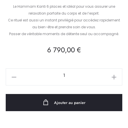
Le Hammam Kanti 6 places et idéal pour vous assurer une
relaxation parfaite du corps et de l’esprit.
Ce rituel est aussi un instant privilégié pour accédez rapidement
au bien-être et prendre soin de vous.
Passer de véritable moments de détente seul ou accompagné.
6 790,00
€
quantité
de
Hammam
kanti
Ajouter au panier
6
places