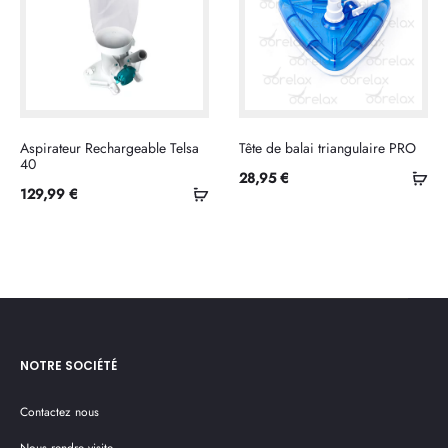
Aspirateur Rechargeable Telsa
Tête de balai triangulaire PRO
40
Ajo
28,95
€
Ajouter
129,99
€
au
au
pan
panier
NOTRE SOCIÉTÉ
Contactez nous