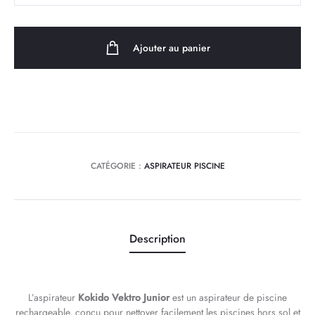
Kokido
Aspirateur
Ajouter au panier
Rechargeable
Vektro
Junior
CATÉGORIE :
ASPIRATEUR PISCINE
Description
L’aspirateur
Kokido Vektro Junior
est un aspirateur de piscine
rechargeable, conçu pour nettoyer facilement les piscines hors sol et