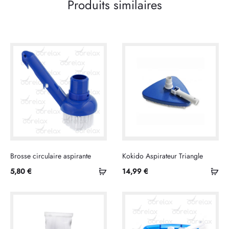
Produits similaires
Brosse circulaire aspirante
Kokido Aspirateur Triangle
Ajouter
Ajo
5,80
€
14,99
€
au
au
panier
pan