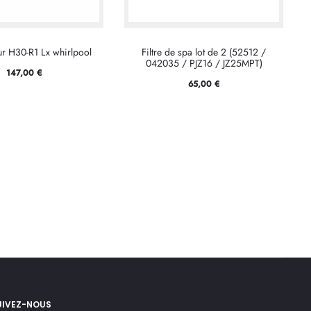
ur H30-R1 Lx whirlpool
Filtre de spa lot de 2 (52512 /
042035 / PJZ16 / JZ25MPT)
147,00
€
65,00
€
UIVEZ-NOUS