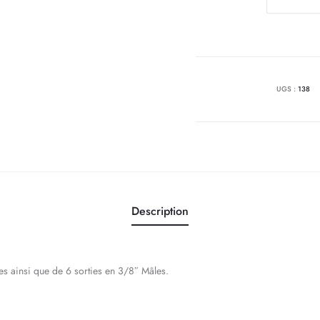
de
Nourrice
3/4"
M
-
UGS :
138
6
sorties
3/8"M
Description
s ainsi que de 6 sorties en 3/8″ Mâles.