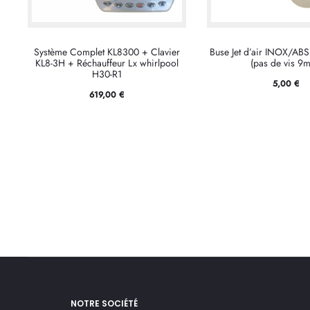
Système Complet KL8300 + Clavier
Buse Jet d’air INOX/ABS
KL8-3H + Réchauffeur Lx whirlpool
(pas de vis 9
H30-R1
5,00
€
619,00
€
NOTRE SOCIÉTÉ