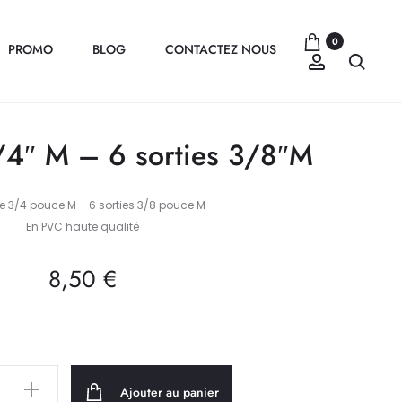
0
PROMO
BLOG
CONTACTEZ NOUS
Compte
Recher
/4″ M – 6 sorties 3/8″M
e 3/4 pouce M – 6 sorties 3/8 pouce M
En PVC haute qualité
8,50
€
Ajouter au panier