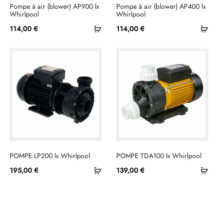
Pompe à air (blower) AP900 lx
Pompe à air (blower) AP400 lx
Whirlpool
Whirlpool
Ajouter
Ajo
114,00
€
114,00
€
au
au
panier
pan
POMPE LP200 lx Whirlpool
POMPE TDA100 lx Whirlpool
Ajouter
Ajo
195,00
€
139,00
€
au
au
panier
pan