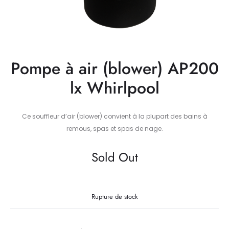
Pompe à air (blower) AP200
lx Whirlpool
Ce souffleur d’air (blower) convient à la plupart des bains à
remous, spas et spas de nage.
Sold Out
Rupture de stock