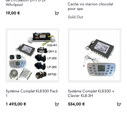
de circulation DH1.0 LX
Cache vis marron chocolat
Whirlpool
suite
pour spa
Ajouter
19,00
€
Sold Out
au
panier
Système Complet KL8300 Pack
Système Complet KL8300 +
1
Clavier KL8-3H
Ajouter
Ajo
1 495,00
€
534,00
€
au
au
panier
pan