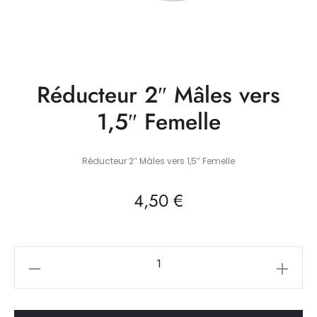
Réducteur 2″ Mâles vers
1,5″ Femelle
Réducteur 2″ Mâles vers 1,5″ Femelle
4,50
€
quantité
de
Réducteur