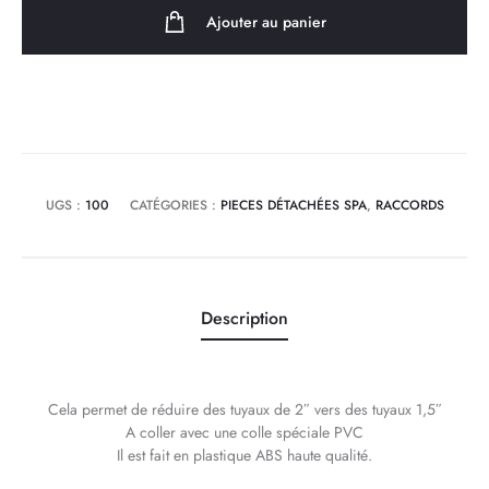
2"
Ajouter au panier
Mâles
vers
1,5"
Femelle
UGS :
100
CATÉGORIES :
PIECES DÉTACHÉES SPA
,
RACCORDS
Description
Cela permet de réduire des tuyaux de 2″ vers des tuyaux 1,5″
A coller avec une colle spéciale PVC
Il est fait en plastique ABS haute qualité.