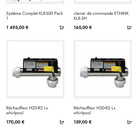
Système Complet KL8300 Pack
clavier de commande ETHINK
1
KL8-3H
Ajouter
Ajo
1 495,00
€
165,00
€
au
au
panier
pan
Réchauffeur H20-R2 Lx
Réchauffeur H30-R2 Lx
whirlpool
whirlpool
Ajouter
Ajo
170,00
€
139,00
€
au
au