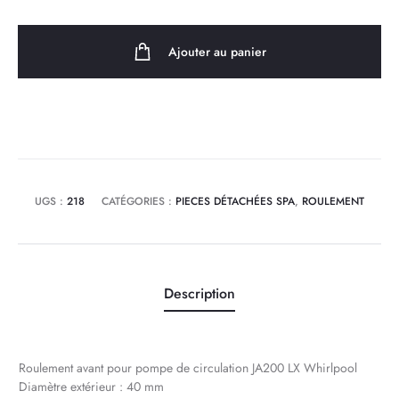
Roulement
avant
Ajouter au panier
pour
pompe
de
circulation
JA200
LX
UGS :
218
CATÉGORIES :
PIECES DÉTACHÉES SPA
,
ROULEMENT
Whirlpool
Description
Roulement avant pour pompe de circulation JA200 LX Whirlpool
Diamètre extérieur : 40 mm