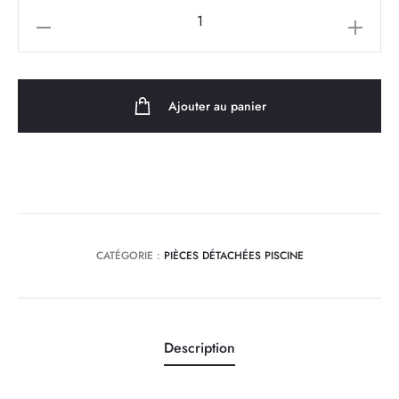
quantité
de
Skimmer
Grande
Ajouter au panier
Meurtrière Pour
Piscine
béton
CATÉGORIE :
PIÈCES DÉTACHÉES PISCINE
Description