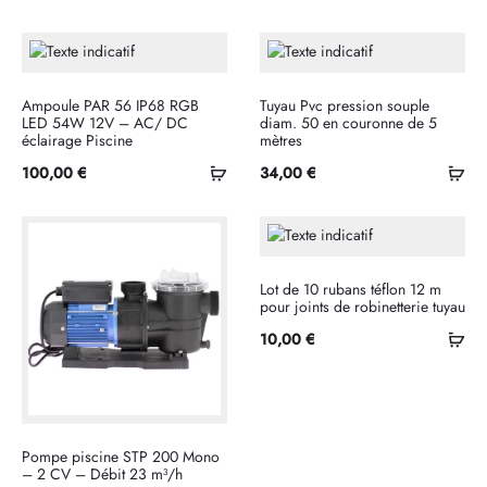
Ampoule PAR 56 IP68 RGB
Tuyau Pvc pression souple
LED 54W 12V – AC/ DC
diam. 50 en couronne de 5
éclairage Piscine
mètres
Ajouter
Ajo
100,00
€
34,00
€
au
au
panier
pan
Lot de 10 rubans téflon 12 m
pour joints de robinetterie tuyau
Ajo
10,00
€
au
pan
Pompe piscine STP 200 Mono
– 2 CV – Débit 23 m³/h