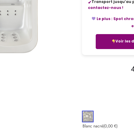
Transport jusqu’au p
contactez-nous !
Le plus :
Spot chro
e
Voir les 
Le
prix
actuel
est :
Blanc nacré
(0,00 €)
4