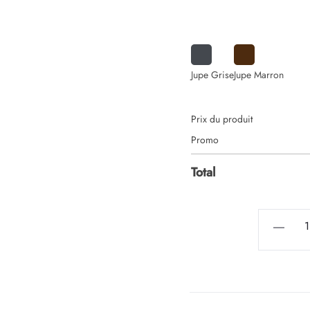
390,00 €.
Jupe Grise
Jupe Marron
Prix du produit
Promo
Total
quantité
de
Spa
3
Places