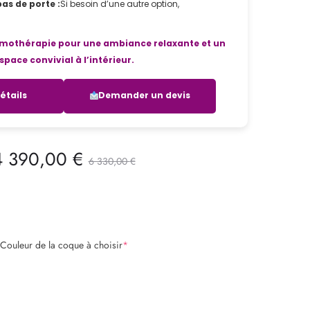
as de porte :
Si besoin d’une autre option,
mothérapie pour une ambiance relaxante et un
space convivial à l’intérieur.
détails
Demander un devis
Le
4 390,00
€
6 330,00
€
prix
initial
Couleur de la coque à choisir
*
était :
6