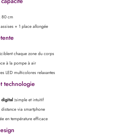
 capacité
x 80 cm
 assises + 1 place allongée
tente
:
ciblent chaque zone du corps
âce à la pompe à air
es LED multicolores relaxantes
t technologie
igital :
simple et intuitif
à distance via smartphone
ée en température efficace
design