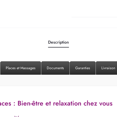
Rio
–
Offre
All
Inclusive
:
Description
Accessoir
&
Transport
Places et Massages
Documents
Garanties
Livraison
ces : Bien-être et relaxation chez vous