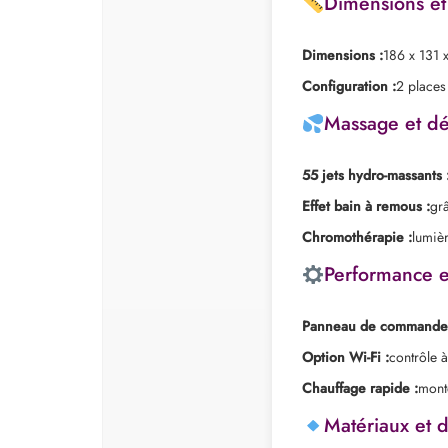
Dimensions et
Dimensions :
186 x 131 
Configuration :
2 places
Massage et dé
55 jets hydro-massants 
Effet bain à remous :
gr
Chromothérapie :
lumièr
Performance e
Panneau de commande d
Option Wi-Fi :
contrôle 
Chauffage rapide :
mont
Matériaux et 