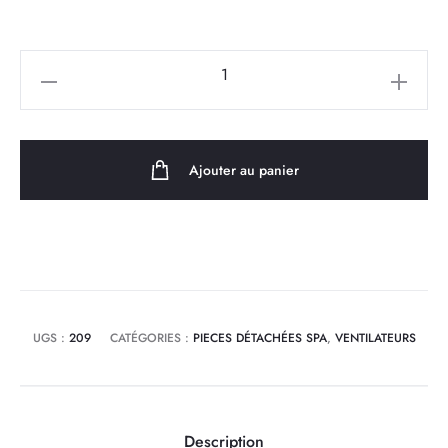
quantité
de
Ventilateur
pour
Ajouter au panier
pompe
JA50
UGS :
209
CATÉGORIES :
PIECES DÉTACHÉES SPA
,
VENTILATEURS
Description