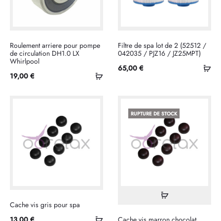
Roulement arriere pour pompe
Filtre de spa lot de 2 (52512 /
de circulation DH1.0 LX
042035 / PJZ16 / JZ25MPT)
Whirlpool
Ajo
65,00
€
Ajouter
19,00
€
au
au
pan
panier
RUPTURE DE STOCK
Lire
Cache vis gris pour spa
la
Ajouter
13,00
€
Cache vis marron chocolat