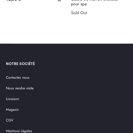
suite
pour spa
au
Sold Out
panier
NOTRE SOCIÉTÉ
Contactez nous
Nous rendre visite
Livraison
Magasin
CGV
Mentions Légales