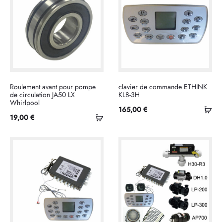
Roulement avant pour pompe
clavier de commande ETHINK
de circulation JA50 LX
KL8-3H
Whirlpool
Ajo
165,00
€
Ajouter
19,00
€
au
au
pan
panier