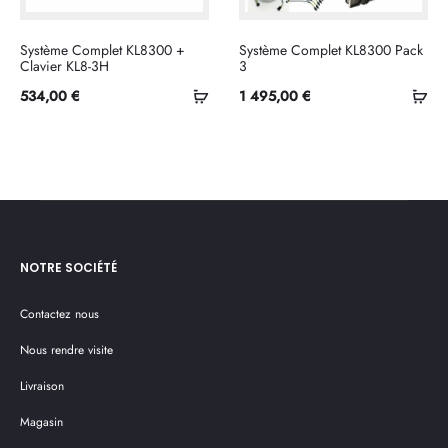
Système Complet KL8300 +
Système Complet KL8300 Pack
Clavier KL8-3H
3
Ajouter
Ajo
534,00
€
1 495,00
€
au
au
panier
pan
NOTRE SOCIÉTÉ
Contactez nous
Nous rendre visite
Livraison
Magasin