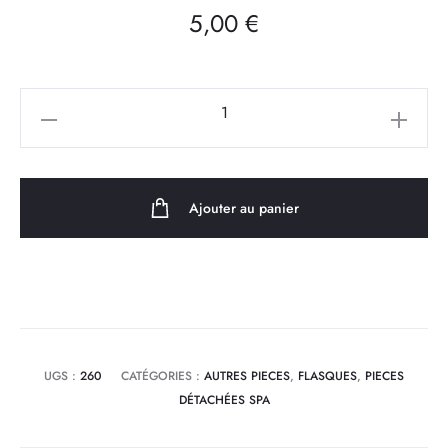
5,00
€
quantité
de
Vis
Flasque
Ajouter au panier
avant
pour
pompe
WTC
50
M
UGS :
260
CATÉGORIES :
AUTRES PIECES
,
FLASQUES
,
PIECES
LX
DÉTACHÉES SPA
Whirlpool