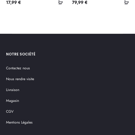
Ajouter
Ajo
17,99
€
79,99
€
au
au
panier
pan
NOTRE SOCIÉTÉ
Contactez nous
Nous rendre visite
Livraison
Magasin
CGV
Mentions Légales