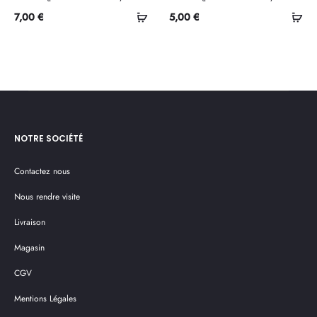
Ajouter
Ajo
7,00
€
5,00
€
au
au
panier
pan
NOTRE SOCIÉTÉ
Contactez nous
Nous rendre visite
Livraison
Magasin
CGV
Mentions Légales