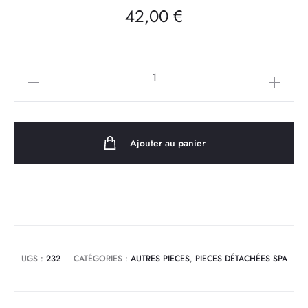
42,00
€
quantité
de
Boîtier
de
Ajouter au panier
condensateur
pour
pompe
JA200
LX
Whirlpool
UGS :
232
CATÉGORIES :
AUTRES PIECES
,
PIECES DÉTACHÉES SPA