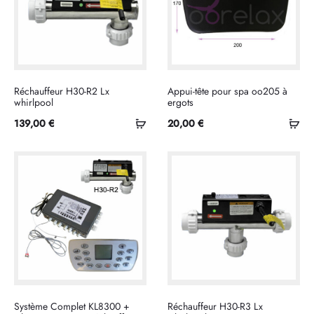
Réchauffeur H30-R2 Lx
Appui-tête pour spa oo205 à
whirlpool
ergots
Ajouter
Sél
139,00
€
20,00
€
au
les
panier
opt
Système Complet KL8300 +
Réchauffeur H30-R3 Lx