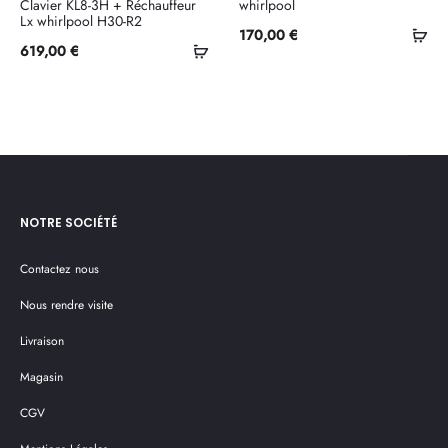
Clavier KL8-3H + Réchauffeur
whirlpool
Lx whirlpool H30-R2
Ajo
170,00
€
Ajouter
619,00
€
au
au
pan
panier
NOTRE SOCIÉTÉ
Contactez nous
Nous rendre visite
Livraison
Magasin
CGV