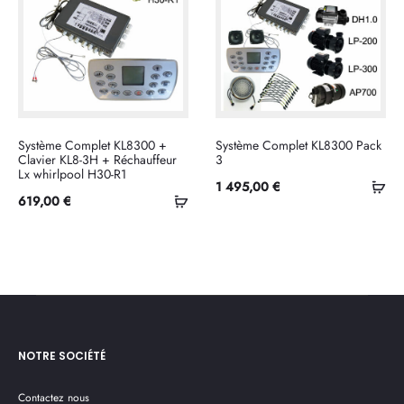
Système Complet KL8300 +
Système Complet KL8300 Pack
Clavier KL8-3H + Réchauffeur
3
Lx whirlpool H30-R1
Ajo
1 495,00
€
Ajouter
619,00
€
au
au
pan
panier
NOTRE SOCIÉTÉ
Contactez nous