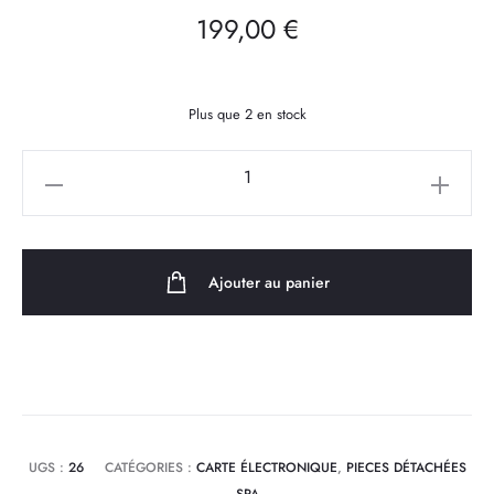
199,00
€
Plus que 2 en stock
quantité
de
Carte
Electronique
Ajouter au panier
de
gestion
Basse
Tension
ETHINK
KL8-
UGS :
26
CATÉGORIES :
CARTE ÉLECTRONIQUE
,
PIECES DÉTACHÉES
2-