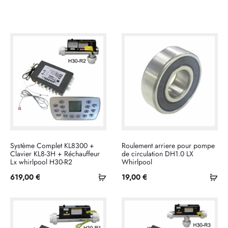
Système Complet KL8300 +
Roulement arriere pour pompe
Clavier KL8-3H + Réchauffeur
de circulation DH1.0 LX
Lx whirlpool H30-R2
Whirlpool
Ajouter
Ajo
619,00
€
19,00
€
au
au
panier
pan