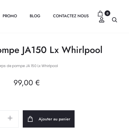
0
PROMO
BLOG
CONTACTEZ NOUS
Compte
Recher
ompe JA150 Lx Whirlpool
rps de pompe JA 150 Lx Whirlpool
99,00
€
Ajouter au panier