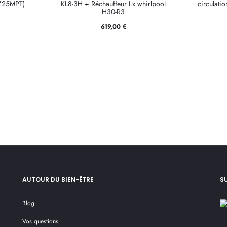
JZ25MPT)
KL8-3H + Réchauffeur Lx whirlpool
circulati
H30-R3
619,00
€
AUTOUR DU BIEN-ÊTRE
S
Blog
Vos questions