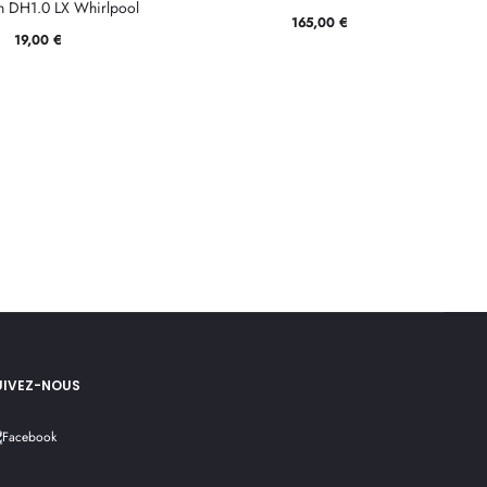
on DH1.0 LX Whirlpool
165,00
€
19,00
€
UIVEZ-NOUS