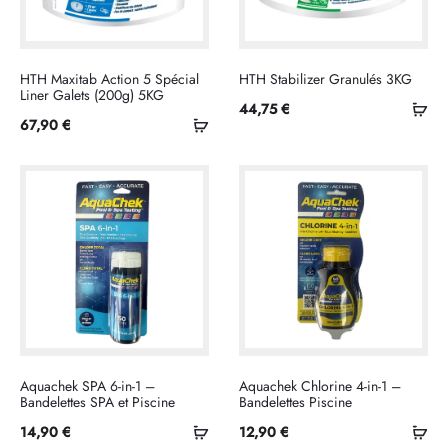
HTH Maxitab Action 5 Spécial
HTH Stabilizer Granulés 3KG
Liner Galets (200g) 5KG
Ajo
44,75
€
Ajouter
67,90
€
au
au
pan
panier
Aquachek SPA 6-in-1 –
Aquachek Chlorine 4-in-1 –
Bandelettes SPA et Piscine
Bandelettes Piscine
Ajouter
Ajo
14,90
€
12,90
€