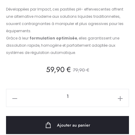
Développées par
Impact
, ces pastilles pH- effervescentes offrent
une alternative moderne aux solutions liquides traditionnelles,
souvent contraignantes à manipuler et plus agressives pour les
équipements.
Grâce à leur
formulation optimisée
, elles garantissent une
dissolution rapide, homogène et parfaitement adaptée aux
systèmes de régulation automatique.
Le
Le
59,90
€
79,90
€
prix
prix
quantité
actuel
initial
de
est :
était :
EQUITAB
PH
59,90 €.
79,90 €.
Ajouter au panier
moins