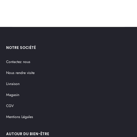
au
au
panier
pan
NOTRE SOCIÉTÉ
Contactez nous
Nous rendre visite
Livraison
Magasin
CGV
Mentions Légales
AUTOUR DU BIEN-ÊTRE