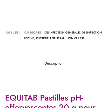
15%
Pastilles
effervescentes
20
g
UGS :
561
CATÉGORIES :
DÉSINFECTION GÉNÉRALE
,
DÉSINFECTION
pour
PISCINE
,
ENTRETIEN GENERAL
,
NON CLASSÉ
pompe
doseuse
pot
1,6Kg
Description
EQUITAB Pastilles pH-
effervescentes 20 g pour