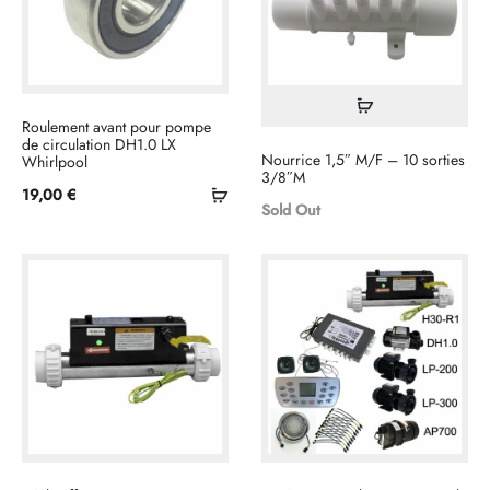
Lire
Roulement avant pour pompe
la
de circulation DH1.0 LX
Nourrice 1,5″ M/F – 10 sorties
Whirlpool
suite
3/8″M
Ajouter
19,00
€
Sold Out
au
panier