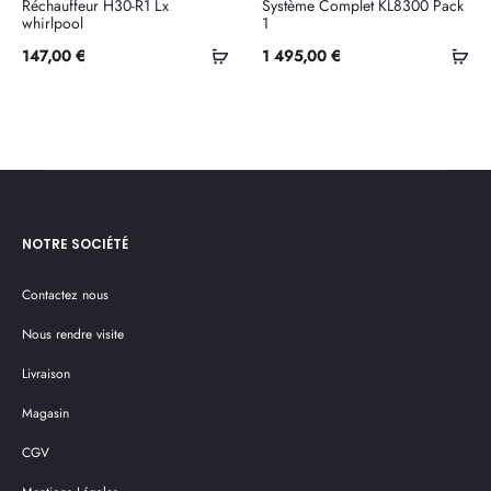
Réchauffeur H30-R1 Lx
Système Complet KL8300 Pack
whirlpool
1
Ajouter
Ajo
147,00
€
1 495,00
€
au
au
panier
pan
NOTRE SOCIÉTÉ
Contactez nous
Nous rendre visite
Livraison
Magasin
CGV