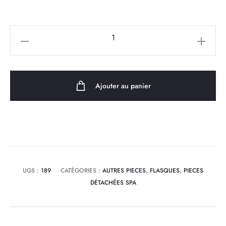
quantité
de
Joint
de
Ajouter au panier
Flasque
pour
pompe
JA
150
LX
UGS :
189
CATÉGORIES :
AUTRES PIECES
,
FLASQUES
,
PIECES
Whirlpool
DÉTACHÉES SPA