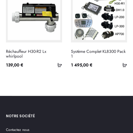
Réchauffeur H30-R2 Lx
Système Complet KL8300 Pack
whirlpool
1
Ajouter
Ajo
139,00
€
1 495,00
€
au
au
panier
pan
NOTRE SOCIÉTÉ
Contactez nous