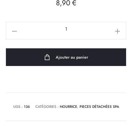
8,90
€
quantité
de
Nourrice
2"
Ajouter au panier
M/F
-
4
sorties
3/4"M
UGS :
136
CATÉGORIES :
NOURRICE
,
PIECES DÉTACHÉES SPA