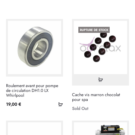
RUPTURE DE STOCK
Lire
Roulement avant pour pompe
la
de circulation DH1.0 LX
Cache vis marron chocolat
Whirlpool
suite
pour spa
Ajouter
19,00
€
Sold Out
au
panier