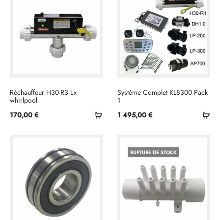
Réchauffeur H30-R3 Lx
Système Complet KL8300 Pack
whirlpool
1
Ajouter
Ajo
170,00
€
1 495,00
€
au
au
panier
pan
RUPTURE DE STOCK