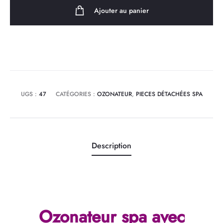
spa
Ajouter au panier
(avec
ou
sans
pompe)
12V
/
UGS :
47
CATÉGORIES :
OZONATEUR
,
PIECES DÉTACHÉES SPA
Modèle
IL-
03C1
ou
Description
équivalent
Ozonateur spa avec