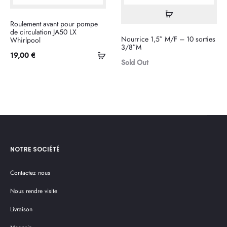
Lire
Roulement avant pour pompe
la
de circulation JA50 LX
Nourrice 1,5″ M/F – 10 sorties
Whirlpool
suite
3/8″M
Ajouter
19,00
€
Sold Out
au
panier
NOTRE SOCIÉTÉ
Contactez nous
Nous rendre visite
Livraison