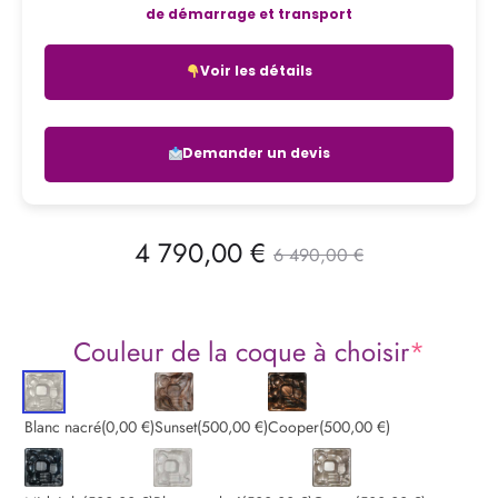
de démarrage et transport
Voir les détails
Demander un devis
Le
Le
4 790,00
€
6 490,00
€
prix
prix
Couleur de la coque à choisir
*
actuel
initial
est :
était :
Blanc nacré
(0,00 €)
Sunset
(500,00 €)
Cooper
(500,00 €)
4
6