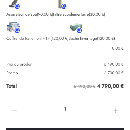
Aspirateur de spa
(90,00 €)
Filtre supplémentaire
(30,00 €)
Coffret de traitement HTH
(120,00 €)
Bache hivernage
(120,00 €)
0,00
€
Prix du produit
6 490,00
€
Promo
-1 700,00
€
4 790,00
€
Total
6 490,00 €
quantité
de
Spa