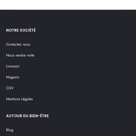
est :
était :
est :
était :
4
7
5
7
0 €.
030,00 €.
490,00 €.
830,00 €.
NOTRE SOCIÉTÉ
Contactez nous
Nous rendre visite
Livraison
Magasin
CGV
Mentions Légales
AUTOUR DU BIEN-ÊTRE
Blog