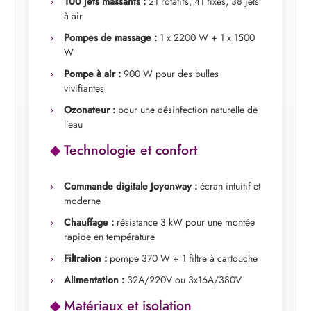
100 jets massants :
21 rotatifs, 41 fixes, 38 jets
à air
Pompes de massage :
1 x 2200 W + 1 x 1500
W
Pompe à air :
900 W pour des bulles
vivifiantes
Ozonateur :
pour une désinfection naturelle de
l’eau
Technologie et confort
Commande digitale Joyonway :
écran intuitif et
moderne
Chauffage :
résistance 3 kW pour une montée
rapide en température
Filtration :
pompe 370 W + 1 filtre à cartouche
Alimentation :
32A/220V ou 3x16A/380V
Matériaux et isolation