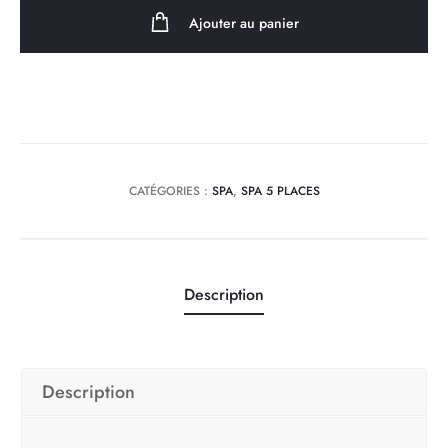
Dacca
Ajouter au panier
5
places
–
Compact,
familial
et
CATÉGORIES :
SPA
,
SPA 5 PLACES
100
jets
massants
Description
Description