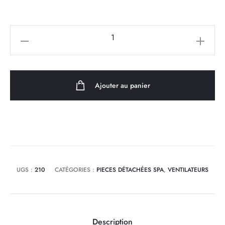
quantité
de
Ventilateur
pour
Ajouter au panier
pompe
JA150
UGS :
210
CATÉGORIES :
PIECES DÉTACHÉES SPA
,
VENTILATEURS
Description