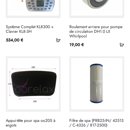
Système Complet KL8300 +
Roulement arriere pour pompe
Clavier KL8-3H
de circulation DH1.0 LX
Whirlpool
Ajouter
534,00
€
Ajo
19,00
€
au
au
panier
pan
Appui-tête pour spa oo205 à
Filtre de spa (PRB25-IN/ 42513
ergots
/ C-4326 / 817-2500)