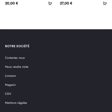
Sélectionner
Ajo
20,00
€
27,00
€
les
au
options
pan
NOTRE SOCIÉTÉ
Contactez nous
Nous rendre visite
Livraison
Magasin
CGV
Mentions Légales