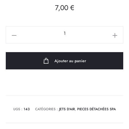
7,00
€
quantité
de
Buse
Jet
Ajouter au panier
d'air
INOX/ABS
pour
blower
(pas
de
UGS :
143
CATÉGORIES :
JETS D'AIR
,
PIECES DÉTACHÉES SPA
vis
12mm)