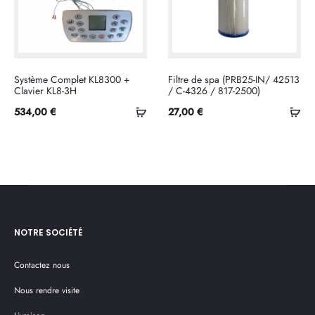
Système Complet KL8300 +
Filtre de spa (PRB25-IN/ 42513
Clavier KL8-3H
/ C-4326 / 817-2500)
Ajouter
Ajo
534,00
€
27,00
€
au
au
panier
pan
NOTRE SOCIÉTÉ
Contactez nous
Nous rendre visite