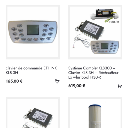
clavier de commande ETHINK
Système Complet KL8300 +
KL8-3H
Clavier KL8-3H + Réchauffeur
Lx whirlpool H30-R1
Ajouter
165,00
€
Ajo
619,00
€
au
au
panier
pan