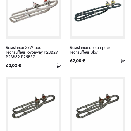
Résistance 3kW pour
Résistance de spa pour
réchauffeur Joyonway P20B29
réchauffeur 3kw
P23B32 P25B37
Ajo
62,00
€
Ajouter
62,00
€
au
au
pan
panier