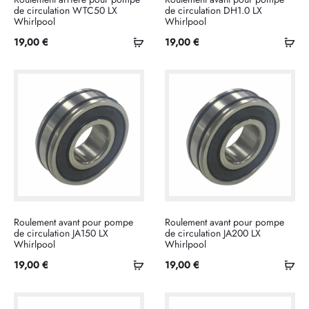
de circulation WTC50 LX
de circulation DH1.0 LX
Whirlpool
Whirlpool
Ajouter
Ajo
19,00
€
19,00
€
au
au
panier
pan
Roulement avant pour pompe
Roulement avant pour pompe
de circulation JA150 LX
de circulation JA200 LX
Whirlpool
Whirlpool
Ajouter
Ajo
19,00
€
19,00
€
au
au
panier
pan