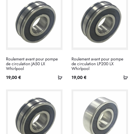
Roulement avant pour pompe
Roulement avant pour pompe
de circulation JA50 LX
de circulation LP200 LX
Whirlpool
Whirlpool
Ajouter
Ajo
19,00
€
19,00
€
au
au
panier
pan