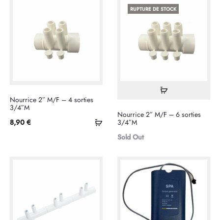
RUPTURE DE STOCK
Lire
Nourrice 2″ M/F – 4 sorties
la
3/4″M
Nourrice 2″ M/F – 6 sorties
suite
Ajouter
8,90
€
3/4″M
au
Sold Out
panier