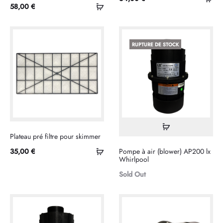
Sélectionner
58,00
€
au
les
pan
options
RUPTURE DE STOCK
Lire
Plateau pré filtre pour skimmer
la
Ajouter
35,00
€
Pompe à air (blower) AP200 lx
suite
Whirlpool
au
Sold Out
panier