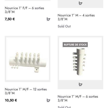
Lire
Nourrice 1″ F/F – 6 sorties
la
3/8″M
Nourrice 1″ M – 4 sorties
suite
Ajouter
7,50
€
3/8″M
au
Sold Out
panier
RUPTURE DE STOCK
Lire
Nourrice 1″ M/F – 12 sorties
la
3/8″M
Nourrice 1″ M/F – 6 sorties
suite
Ajouter
10,50
€
3/8″M
au
Sold Out