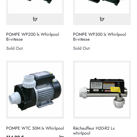
Lire
Lire
la
la
POMPE WP200 lx Whirlpool
POMPE WP300 lx Whirlpool
suite
suite
Bi-vitesse
Bi-vitesse
Sold Out
Sold Out
POMPE WTC 50M lx Whirlpool
Réchauffeur H20-R2 Lx
whirlpool
Ajouter