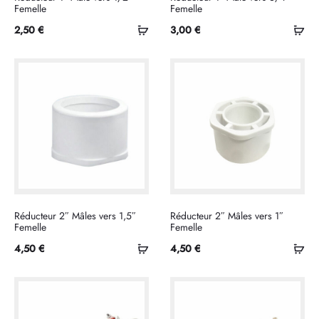
Femelle
Femelle
Ajouter
Ajo
2,50
€
3,00
€
au
au
panier
pan
Réducteur 2″ Mâles vers 1,5″
Réducteur 2″ Mâles vers 1″
Femelle
Femelle
Ajouter
Ajo
4,50
€
4,50
€
au
au
panier
pan