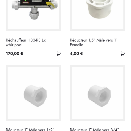
Réchauffeur H30-R3 Lx
Réducteur 1,5″ Mâle vers 1″
whirlpool
Femelle
Ajouter
Ajo
170,00
€
4,00
€
au
au
panier
pan
Réducteur 1″ Mâle vers 1/2″
Réducteur 1″ Mâle vers 3/4″