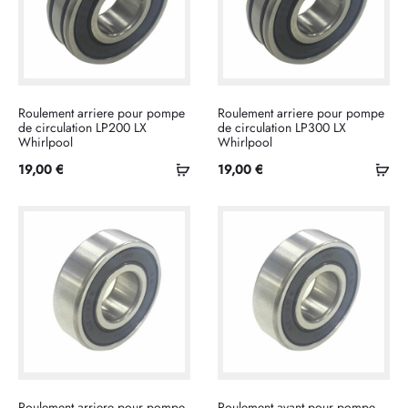
Roulement arriere pour pompe
Roulement arriere pour pompe
de circulation LP200 LX
de circulation LP300 LX
Whirlpool
Whirlpool
Ajouter
Ajo
19,00
€
19,00
€
au
au
panier
pan
Roulement arriere pour pompe
Roulement avant pour pompe