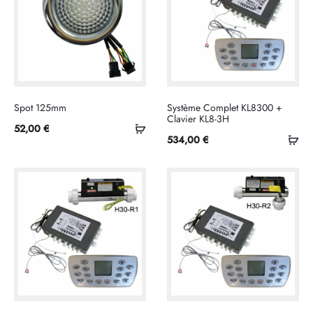
17,90 €.
32,00 €.
Spot 125mm
Système Complet KL8300 +
Clavier KL8-3H
Ajouter
52,00
€
Ajo
534,00
€
au
au
panier
pan