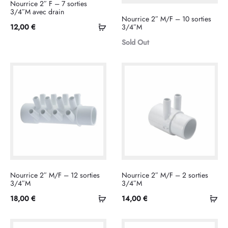
Nourrice 2″ F – 7 sorties
la
3/4″M avec drain
Nourrice 2″ M/F – 10 sorties
suite
Ajouter
12,00
€
3/4″M
au
Sold Out
panier
Nourrice 2″ M/F – 12 sorties
Nourrice 2″ M/F – 2 sorties
3/4″M
3/4″M
Ajouter
Ajo
18,00
€
14,00
€
au
au
panier
pan