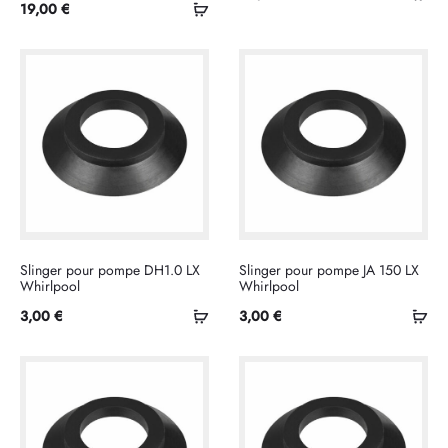
Ajouter
19,00
€
au
au
pan
panier
Slinger pour pompe DH1.0 LX
Slinger pour pompe JA 150 LX
Whirlpool
Whirlpool
Ajouter
Ajo
3,00
€
3,00
€
au
au
panier
pan