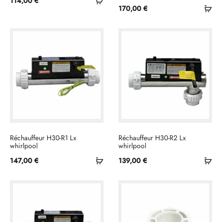
114,00
€
Ajo
170,00
€
au
au
panier
pan
Réchauffeur H30-R1 Lx
Réchauffeur H30-R2 Lx
whirlpool
whirlpool
Ajouter
Ajo
147,00
€
139,00
€
au
au
panier
pan