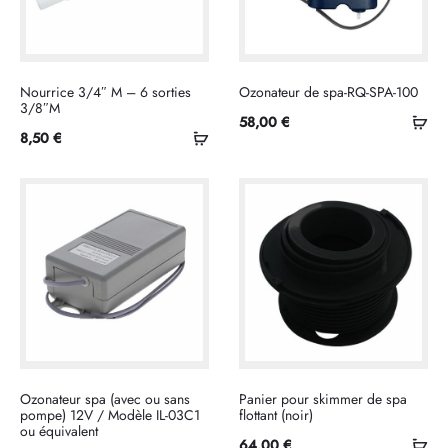
Nourrice 3/4″ M – 6 sorties
Ozonateur de spa-RQ-SPA-100
3/8″M
Ajo
58,00
€
Ajouter
8,50
€
au
au
pan
panier
Ozonateur spa (avec ou sans
Panier pour skimmer de spa
pompe) 12V / Modèle IL-03C1
flottant (noir)
ou équivalent
Ajo
64,00
€