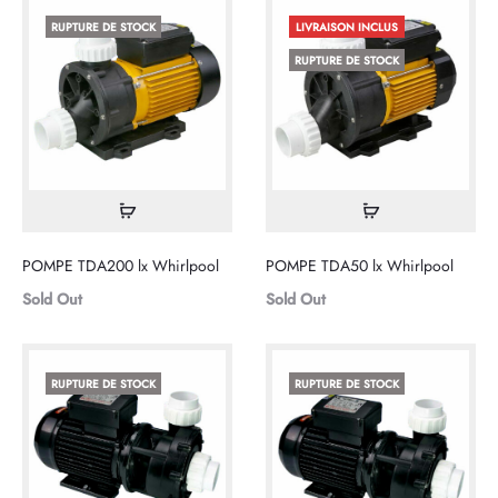
panier
pan
RUPTURE DE STOCK
LIVRAISON INCLUS
RUPTURE DE STOCK
Lire
Lire
la
la
POMPE TDA200 lx Whirlpool
POMPE TDA50 lx Whirlpool
suite
suite
Sold Out
Sold Out
RUPTURE DE STOCK
RUPTURE DE STOCK