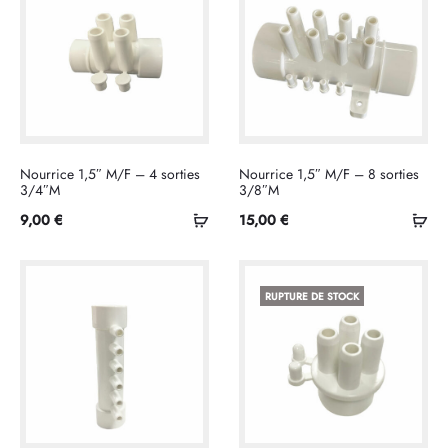
Nourrice 1,5″ M/F – 4 sorties
Nourrice 1,5″ M/F – 8 sorties
3/4″M
3/8″M
Ajouter
Ajo
9,00
€
15,00
€
au
au
panier
pan
RUPTURE DE STOCK