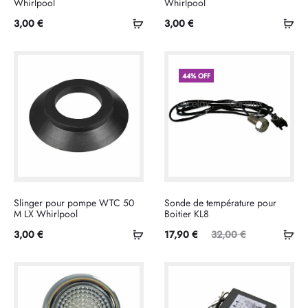
Whirlpool
Whirlpool
Ajouter
Ajo
3,00
€
3,00
€
au
au
panier
pan
44% OFF
Slinger pour pompe WTC 50
Sonde de température pour
M LX Whirlpool
Boitier KL8
Ajouter
Ajo
Le
Le
3,00
€
17,90
€
32,00
€
au
au
prix
prix
panier
pan
actuel
initial
est :
était :