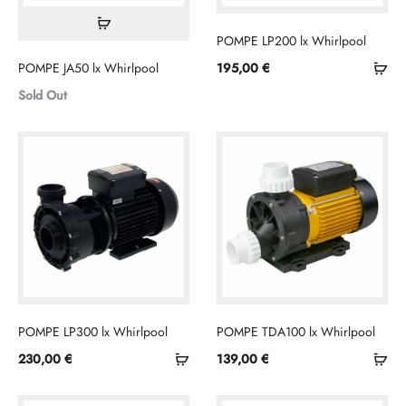
Lire
POMPE LP200 lx Whirlpool
la
Ajo
POMPE JA50 lx Whirlpool
195,00
€
suite
au
Sold Out
pan
POMPE LP300 lx Whirlpool
POMPE TDA100 lx Whirlpool
Ajouter
Ajo
230,00
€
139,00
€
au
au