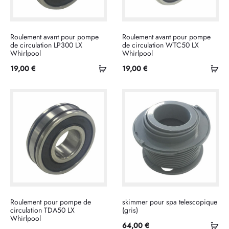
Roulement avant pour pompe
Roulement avant pour pompe
de circulation LP300 LX
de circulation WTC50 LX
Whirlpool
Whirlpool
Ajouter
Ajo
19,00
€
19,00
€
au
au
panier
pan
Roulement pour pompe de
skimmer pour spa telescopique
circulation TDA50 LX
(gris)
Whirlpool
Ajo
64,00
€