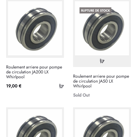
panier
pan
RUPTURE DE STOCK
Lire
Roulement arriere pour pompe
la
de circulation JA200 LX
Roulement arriere pour pompe
Whirlpool
suite
de circulation JA50 LX
Ajouter
19,00
€
Whirlpool
au
Sold Out
panier