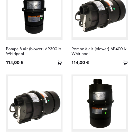
Pompe à air (blower) AP300 lx
Pompe à air (blower) AP400 lx
Whirlpool
Whirlpool
Ajouter
Ajo
114,00
€
114,00
€
au
au
panier
pan