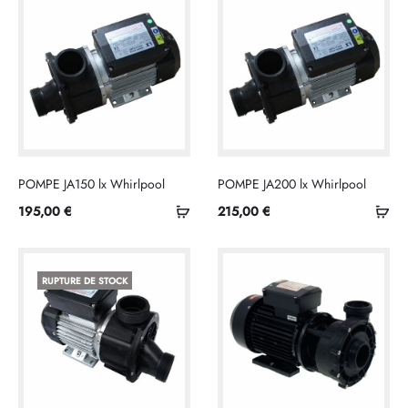
POMPE JA150 lx Whirlpool
POMPE JA200 lx Whirlpool
Ajouter
Ajo
195,00
€
215,00
€
au
au
panier
pan
RUPTURE DE STOCK