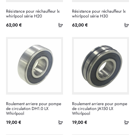
Résistance pour réchauffeur lx
Résistance pour réchauffeur lx
whirlpool série H20
whirlpool série H30
Ajouter
Ajo
62,00
€
62,00
€
au
au
panier
pan
Roulement arriere pour pompe
Roulement arriere pour pompe
de circulation DH1.0 LX
de circulation JA150 LX
Whirlpool
Whirlpool
Ajouter
Ajo
19,00
€
19,00
€
au
au