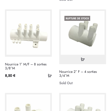
panier
RUPTURE DE STOCK
Lire
Nourrice 1″ M/F – 8 sorties
la
3/8″M
Nourrice 2″ F – 4 sorties
suite
Ajouter
8,50
€
3/4″M
au
Sold Out
panier