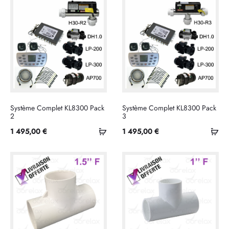
panier
Système Complet KL8300 Pack
Système Complet KL8300 Pack
2
3
Ajouter
Ajo
1 495,00
€
1 495,00
€
au
au
panier
pan