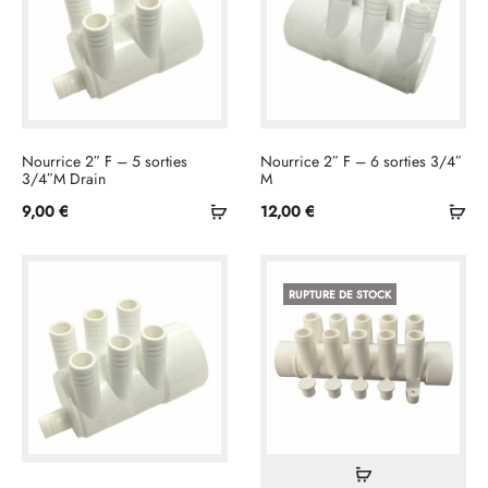
Nourrice 2″ F – 5 sorties
Nourrice 2″ F – 6 sorties 3/4″
3/4″M Drain
M
Ajouter
Ajo
9,00
€
12,00
€
au
au
panier
pan
RUPTURE DE STOCK
Lire