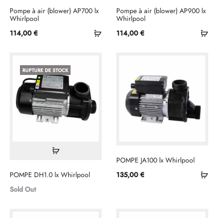
Pompe à air (blower) AP700 lx
Pompe à air (blower) AP900 lx
Whirlpool
Whirlpool
Ajouter
Ajo
114,00
€
114,00
€
au
au
panier
pan
RUPTURE DE STOCK
Lire
POMPE JA100 lx Whirlpool
la
Ajo
POMPE DH1.0 lx Whirlpool
135,00
€
suite
au
Sold Out
pan