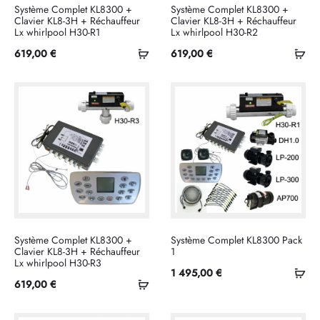
Système Complet KL8300 +
Système Complet KL8300 +
Clavier KL8-3H + Réchauffeur
Clavier KL8-3H + Réchauffeur
Lx whirlpool H30-R1
Lx whirlpool H30-R2
Ajouter
Ajo
619,00
€
619,00
€
au
au
panier
pan
Système Complet KL8300 +
Système Complet KL8300 Pack
Clavier KL8-3H + Réchauffeur
1
Lx whirlpool H30-R3
Ajo
1 495,00
€
Ajouter
619,00
€
au
au
pan